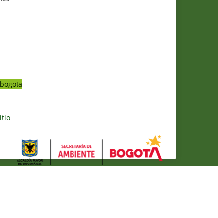
bogota
itio