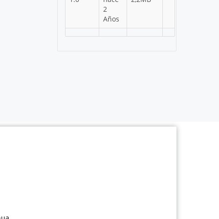
2
Años
nua