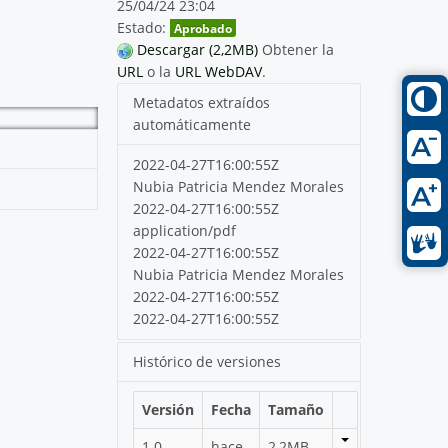
25/04/24 23:04
Estado:
Aprobado
Descargar (2,2MB)
Obtener la
URL
o la
URL WebDAV
.
Metadatos extraídos
automáticamente
2022-04-27T16:00:55Z
Nubia Patricia Mendez Morales
2022-04-27T16:00:55Z
application/pdf
2022-04-27T16:00:55Z
Nubia Patricia Mendez Morales
2022-04-27T16:00:55Z
2022-04-27T16:00:55Z
Histórico de versiones
Versión
Fecha
Tamaño
1.0
hace
2,2MB