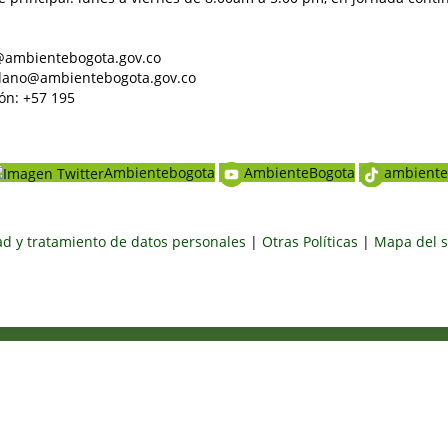
al@ambientebogota.gov.co
dadano@ambientebogota.gov.co
ón: +57 195
Ambientebogota
AmbienteBogota
ambiente
dad y tratamiento de datos personales
|
Otras Políticas
|
Mapa del s