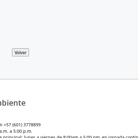
Volver
mbiente
n +57 (601) 3778899
a.m. a 5:00 p.m.
e principal: lunes a viernes de 8:00am a 5:00 pm, en jornada conti