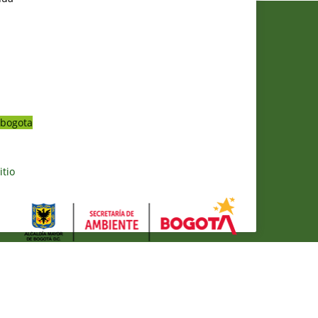
bogota
itio