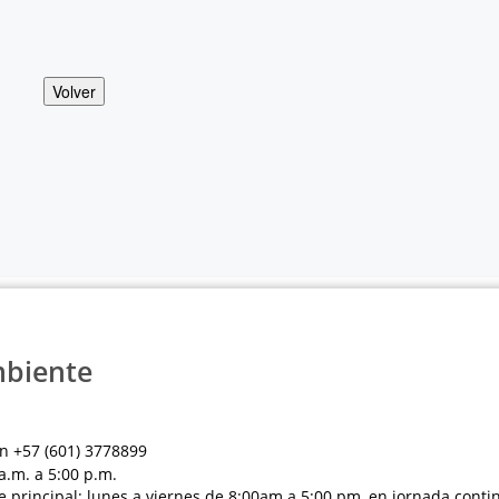
Volver
mbiente
n +57 (601) 3778899
a.m. a 5:00 p.m.
e principal: lunes a viernes de 8:00am a 5:00 pm, en jornada conti