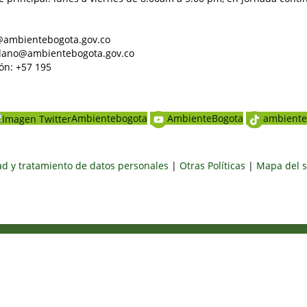
al@ambientebogota.gov.co
dadano@ambientebogota.gov.co
ón: +57 195
Ambientebogota
AmbienteBogota
ambiente
dad y tratamiento de datos personales
|
Otras Políticas
|
Mapa del s