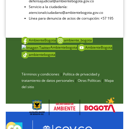
defensajudicial@ambientebogota.gov.co
Servicio a la ciudadanía:
atencionalciudadano@ambientebogota.gov.co
Línea para denuncia de actos de corrupción: +57 195
AmbienteBogota
ambiente_bogota
Ambientebogota
AmbienteBogota
ambientebogota
Términos y condiciones
|
Política de privacidad y
tratamiento de datos personales
|
Otras Políticas
|
Mapa
del sitio