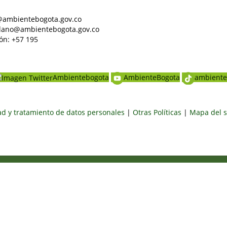
al@ambientebogota.gov.co
dadano@ambientebogota.gov.co
ón: +57 195
Ambientebogota
AmbienteBogota
ambiente
dad y tratamiento de datos personales
|
Otras Políticas
|
Mapa del s