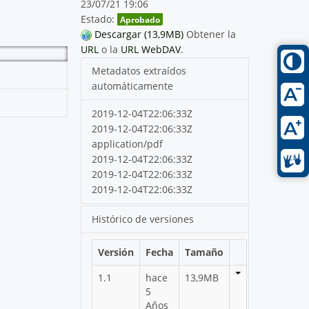
23/07/21 19:06
Estado:
Aprobado
Descargar (13,9MB)
Obtener la
URL
o la
URL WebDAV
.
Metadatos extraídos
automáticamente
2019-12-04T22:06:33Z
2019-12-04T22:06:33Z
application/pdf
2019-12-04T22:06:33Z
2019-12-04T22:06:33Z
2019-12-04T22:06:33Z
Histórico de versiones
Versión
Fecha
Tamaño
1.1
hace
13,9MB
5
Años