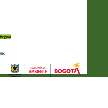
bogota
itio