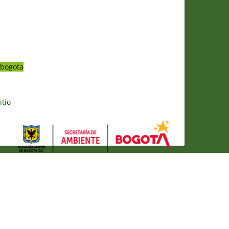
bogota
itio