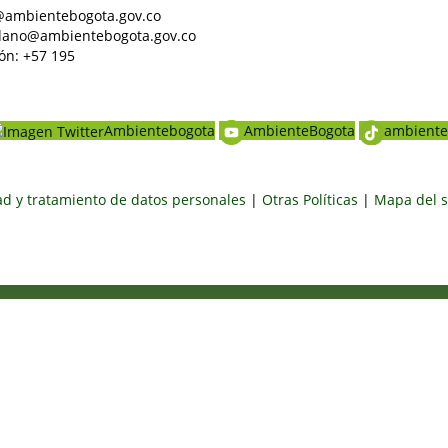
al@ambientebogota.gov.co
dadano@ambientebogota.gov.co
ón: +57 195
Ambientebogota
AmbienteBogota
ambiente
dad y tratamiento de datos personales
|
Otras Políticas
|
Mapa del s