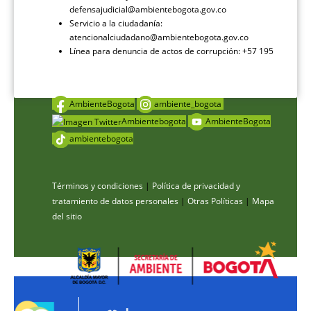
defensajudicial@ambientebogota.gov.co
Servicio a la ciudadanía:
atencionalciudadano@ambientebogota.gov.co
Línea para denuncia de actos de corrupción: +57 195
AmbienteBogota
ambiente_bogota
Ambientebogota
AmbienteBogota
ambientebogota
Términos y condiciones
|
Política de privacidad y
tratamiento de datos personales
|
Otras Políticas
|
Mapa
del sitio