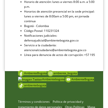
Horario de atención: lunes a viernes 8:00 a.m. a 5:00
p.m.
Horarios de atención presencial en la sede principal:
lunes a viernes de 8:00am a 5:00 pm, en jornada
continua
Bogotá - Colombia
Código Postal: 110231324
Notificaciones judiciales:
defensajudicial@ambientebogota.gov.co
Servicio a la ciudadanía:
atencionalciudadano@ambientebogota.gov.co
Línea para denuncia de actos de corrupción: +57 195
AmbienteBogota
ambiente_bogota
Ambientebogota
AmbienteBogota
ambientebogota
Términos y condiciones
|
Política de privacidad y
tratamiento de datos personales
|
Otras Políticas
|
Mapa