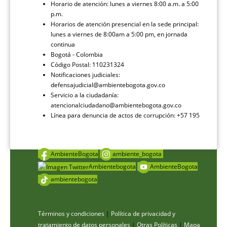
Horario de atención: lunes a viernes 8:00 a.m. a 5:00
p.m.
Horarios de atención presencial en la sede principal:
lunes a viernes de 8:00am a 5:00 pm, en jornada
continua
Bogotá - Colombia
Código Postal: 110231324
Notificaciones judiciales:
defensajudicial@ambientebogota.gov.co
Servicio a la ciudadanía:
atencionalciudadano@ambientebogota.gov.co
Línea para denuncia de actos de corrupción: +57 195
AmbienteBogota
ambiente_bogota
Ambientebogota
AmbienteBogota
ambientebogota
Términos y condiciones
|
Política de privacidad y
tratamiento de datos personales
|
Otras Políticas
|
Mapa