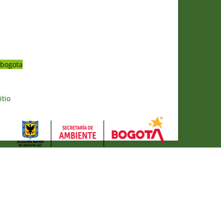
bogota
itio