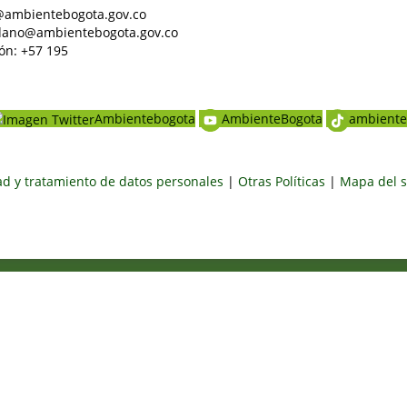
al@ambientebogota.gov.co
dadano@ambientebogota.gov.co
ón: +57 195
Ambientebogota
AmbienteBogota
ambiente
dad y tratamiento de datos personales
|
Otras Políticas
|
Mapa del s