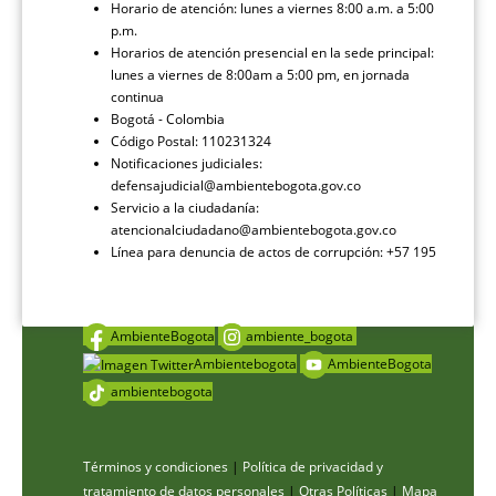
Horario de atención: lunes a viernes 8:00 a.m. a 5:00
p.m.
Horarios de atención presencial en la sede principal:
lunes a viernes de 8:00am a 5:00 pm, en jornada
continua
Bogotá - Colombia
Código Postal: 110231324
Notificaciones judiciales:
defensajudicial@ambientebogota.gov.co
Servicio a la ciudadanía:
atencionalciudadano@ambientebogota.gov.co
Línea para denuncia de actos de corrupción: +57 195
AmbienteBogota
ambiente_bogota
Ambientebogota
AmbienteBogota
ambientebogota
Términos y condiciones
|
Política de privacidad y
tratamiento de datos personales
|
Otras Políticas
|
Mapa