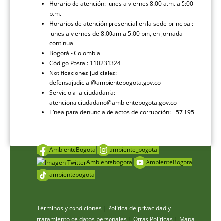
Horario de atención: lunes a viernes 8:00 a.m. a 5:00
p.m.
Horarios de atención presencial en la sede principal:
lunes a viernes de 8:00am a 5:00 pm, en jornada
continua
Bogotá - Colombia
Código Postal: 110231324
Notificaciones judiciales:
defensajudicial@ambientebogota.gov.co
Servicio a la ciudadanía:
atencionalciudadano@ambientebogota.gov.co
Línea para denuncia de actos de corrupción: +57 195
AmbienteBogota
ambiente_bogota
Ambientebogota
AmbienteBogota
ambientebogota
Términos y condiciones
|
Política de privacidad y
tratamiento de datos personales
|
Otras Políticas
|
Mapa