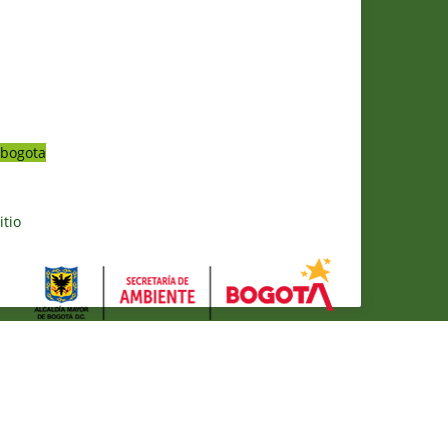
bogota
itio