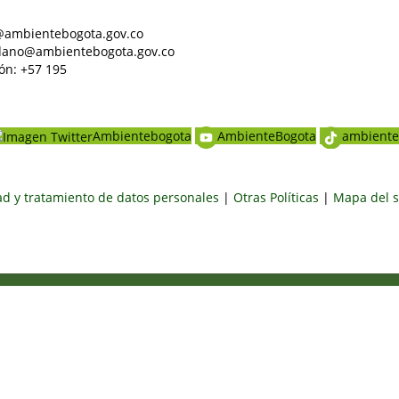
al@ambientebogota.gov.co
dadano@ambientebogota.gov.co
ón: +57 195
Ambientebogota
AmbienteBogota
ambiente
dad y tratamiento de datos personales
|
Otras Políticas
|
Mapa del s