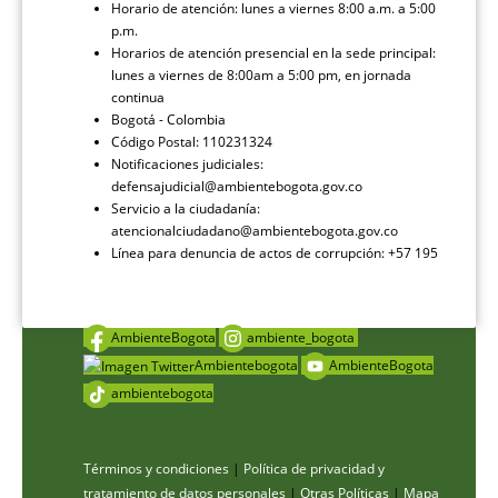
Horario de atención: lunes a viernes 8:00 a.m. a 5:00
p.m.
Horarios de atención presencial en la sede principal:
lunes a viernes de 8:00am a 5:00 pm, en jornada
continua
Bogotá - Colombia
Código Postal: 110231324
Notificaciones judiciales:
defensajudicial@ambientebogota.gov.co
Servicio a la ciudadanía:
atencionalciudadano@ambientebogota.gov.co
Línea para denuncia de actos de corrupción: +57 195
AmbienteBogota
ambiente_bogota
Ambientebogota
AmbienteBogota
ambientebogota
Términos y condiciones
|
Política de privacidad y
tratamiento de datos personales
|
Otras Políticas
|
Mapa