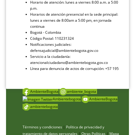
Horario de atención: lunes a viernes 8:00 a.m. a 5:00
p.m.
Horarios de atención presencial en la sede principal:
lunes a viernes de 8:00am a 5:00 pm, en jornada
continua
Bogotá - Colombia
Código Postal: 110231324
Notificaciones judiciales:
defensajudicial@ambientebogota.gov.co
Servicio a la ciudadanía:
atencionalciudadano@ambientebogota.gov.co
Línea para denuncia de actos de corrupción: +57 195
AmbienteBogota
ambiente_bogota
Ambientebogota
AmbienteBogota
ambientebogota
Términos y condiciones
|
Política de privacidad y
tratamiento de datos personales
|
Otras Políticas
|
Mapa