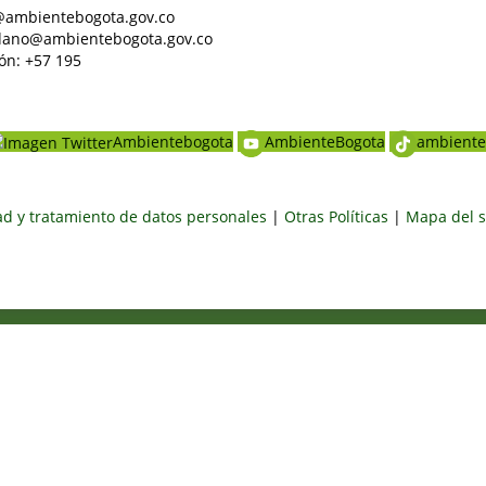
al@ambientebogota.gov.co
dadano@ambientebogota.gov.co
ón: +57 195
Ambientebogota
AmbienteBogota
ambiente
dad y tratamiento de datos personales
|
Otras Políticas
|
Mapa del s