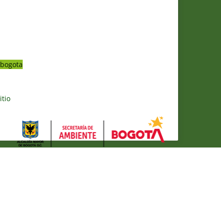
bogota
itio