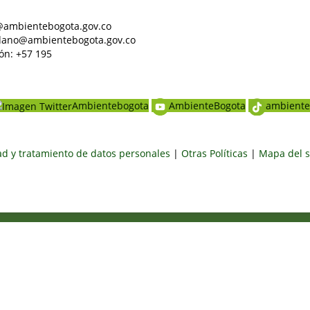
al@ambientebogota.gov.co
dadano@ambientebogota.gov.co
ón: +57 195
Ambientebogota
AmbienteBogota
ambiente
dad y tratamiento de datos personales
|
Otras Políticas
|
Mapa del s