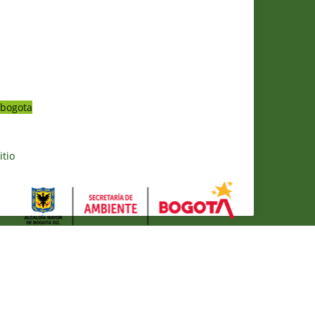
bogota
itio