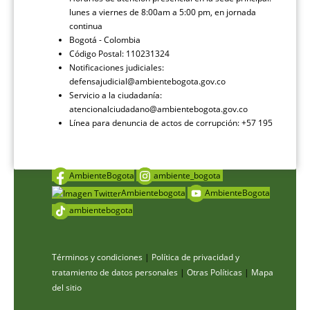
lunes a viernes de 8:00am a 5:00 pm, en jornada
continua
Bogotá - Colombia
Código Postal: 110231324
Notificaciones judiciales:
defensajudicial@ambientebogota.gov.co
Servicio a la ciudadanía:
atencionalciudadano@ambientebogota.gov.co
Línea para denuncia de actos de corrupción: +57 195
AmbienteBogota
ambiente_bogota
Ambientebogota
AmbienteBogota
ambientebogota
Términos y condiciones
|
Política de privacidad y
tratamiento de datos personales
|
Otras Políticas
|
Mapa
del sitio