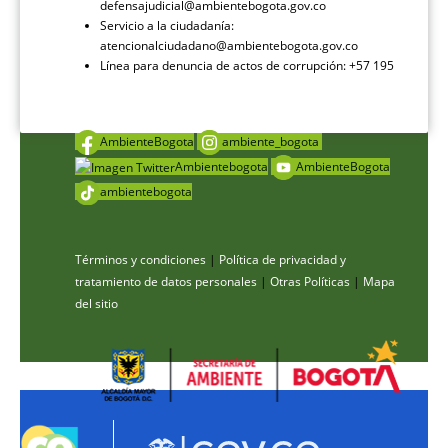
defensajudicial@ambientebogota.gov.co
Servicio a la ciudadanía:
atencionalciudadano@ambientebogota.gov.co
Línea para denuncia de actos de corrupción: +57 195
AmbienteBogota
ambiente_bogota
Ambientebogota
AmbienteBogota
ambientebogota
Términos y condiciones
|
Política de privacidad y
tratamiento de datos personales
|
Otras Políticas
|
Mapa
del sitio