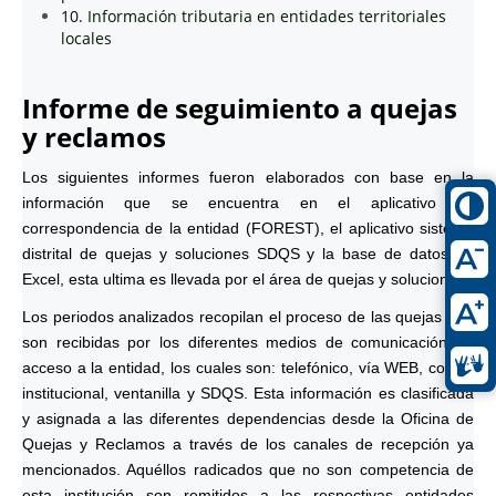
10. Información tributaria en entidades territoriales
locales
Informe de seguimiento a quejas
y reclamos
Los siguientes informes fueron elaborados con base en la
información que se encuentra en el aplicativo de
correspondencia de la entidad (FOREST), el aplicativo sistema
distrital de quejas y soluciones SDQS y la base de datos en
Excel, esta ultima es llevada por el área de quejas y soluciones.
Los periodos analizados recopilan el proceso de las quejas que
son recibidas por los diferentes medios de comunicación de
acceso a la entidad, los cuales son: telefónico, vía WEB, correo
institucional, ventanilla y SDQS. Esta información es clasificada
y asignada a las diferentes dependencias desde la Oficina de
Quejas y Reclamos a través de los canales de recepción ya
mencionados. Aquéllos radicados que no son competencia de
esta institución son remitidos a las respectivas entidades