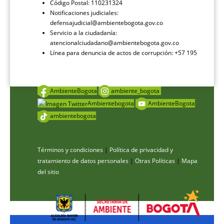
Código Postal: 110231324
Notificaciones judiciales:
defensajudicial@ambientebogota.gov.co
Servicio a la ciudadanía:
atencionalciudadano@ambientebogota.gov.co
Línea para denuncia de actos de corrupción: +57 195
AmbienteBogota
ambiente_bogota
Ambientebogota
AmbienteBogota
ambientebogota
Términos y condiciones
|
Política de privacidad y
tratamiento de datos personales
|
Otras Políticas
|
Mapa
del sitio