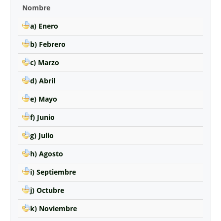
Nombre
a) Enero
b) Febrero
c) Marzo
d) Abril
e) Mayo
f) Junio
g) Julio
h) Agosto
i) Septiembre
j) Octubre
k) Noviembre