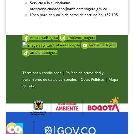
Servicio a la ciudadanía:
atencionalciudadano@ambientebogota.gov.co
Línea para denuncia de actos de corrupción: +57 195
AmbienteBogota
ambiente_bogota
Ambientebogota
AmbienteBogota
ambientebogota
Términos y condiciones
|
Política de privacidad y
tratamiento de datos personales
|
Otras Políticas
|
Mapa
del sitio