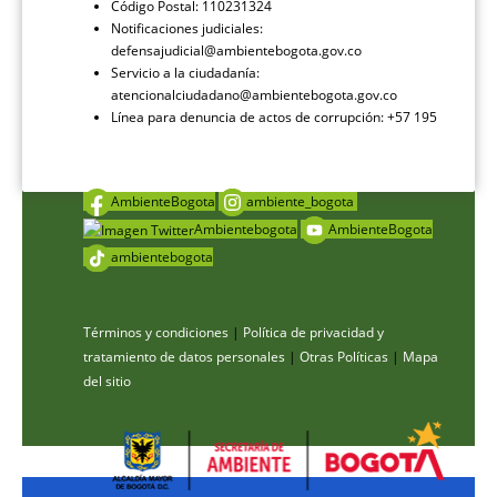
Código Postal: 110231324
Notificaciones judiciales:
defensajudicial@ambientebogota.gov.co
Servicio a la ciudadanía:
atencionalciudadano@ambientebogota.gov.co
Línea para denuncia de actos de corrupción: +57 195
AmbienteBogota
ambiente_bogota
Ambientebogota
AmbienteBogota
ambientebogota
Términos y condiciones
|
Política de privacidad y
tratamiento de datos personales
|
Otras Políticas
|
Mapa
del sitio