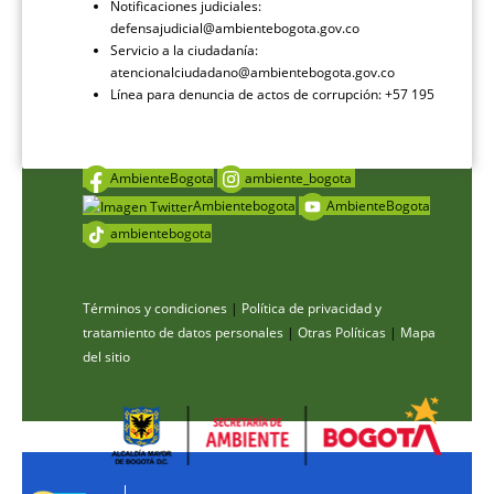
Notificaciones judiciales:
defensajudicial@ambientebogota.gov.co
Servicio a la ciudadanía:
atencionalciudadano@ambientebogota.gov.co
Línea para denuncia de actos de corrupción: +57 195
AmbienteBogota
ambiente_bogota
Ambientebogota
AmbienteBogota
ambientebogota
Términos y condiciones
|
Política de privacidad y
tratamiento de datos personales
|
Otras Políticas
|
Mapa
del sitio