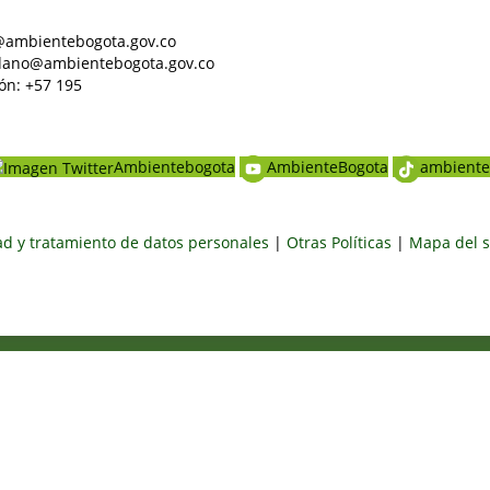
al@ambientebogota.gov.co
dadano@ambientebogota.gov.co
ón: +57 195
Ambientebogota
AmbienteBogota
ambiente
dad y tratamiento de datos personales
|
Otras Políticas
|
Mapa del s