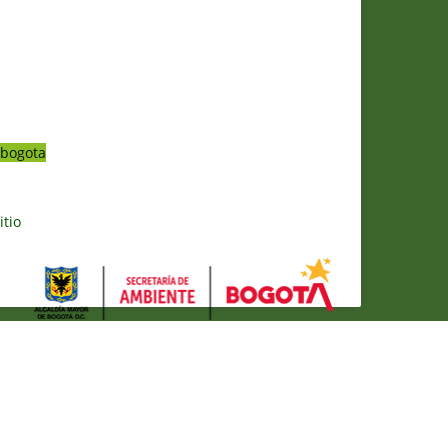
bogota
itio