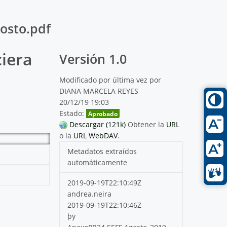
gosto.pdf
ciera
Versión 1.0
Modificado por última vez por
DIANA MARCELA REYES
20/12/19 19:03
Estado:
Aprobado
Descargar (121k)
Obtener la
URL
o la
URL WebDAV
.
Metadatos extraídos
automáticamente
2019-09-19T22:10:49Z
andrea.neira
2019-09-19T22:10:46Z
þÿ