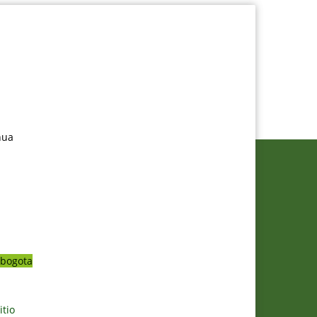
nua
bogota
itio