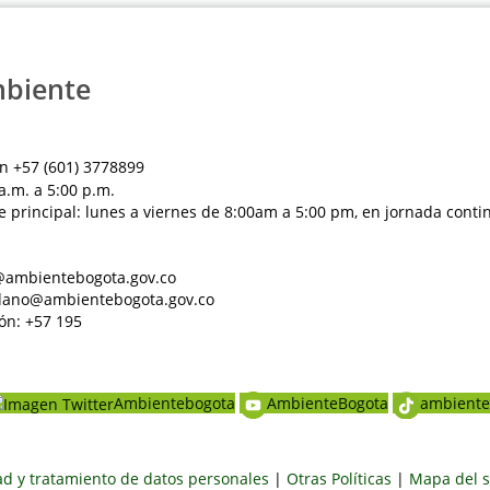
mbiente
n +57 (601) 3778899
a.m. a 5:00 p.m.
e principal: lunes a viernes de 8:00am a 5:00 pm, en jornada conti
al@ambientebogota.gov.co
dadano@ambientebogota.gov.co
ón: +57 195
Ambientebogota
AmbienteBogota
ambiente
dad y tratamiento de datos personales
|
Otras Políticas
|
Mapa del s