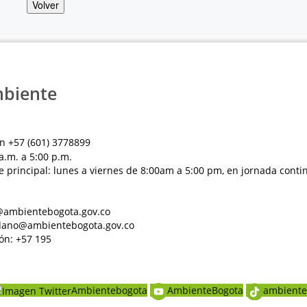
Volver
mbiente
n +57 (601) 3778899
a.m. a 5:00 p.m.
e principal: lunes a viernes de 8:00am a 5:00 pm, en jornada conti
al@ambientebogota.gov.co
dadano@ambientebogota.gov.co
ón: +57 195
Ambientebogota
AmbienteBogota
ambiente