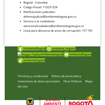
Bogotá - Colombia
Código Postal: 110231324
Notificaciones judiciales:
defensajudicial@ambientebogota.gov.co
Servicio a la ciudadanía:
atencionalciudadano@ambientebogota.gov.co
Línea para denuncia de actos de corrupción: +57 195
AmbienteBogota
ambiente_bogota
Ambientebogota
AmbienteBogota
ambientebogota
Términos y condiciones
|
Política de privacidad y
tratamiento de datos personales
|
Otras Políticas
|
Mapa
del sitio