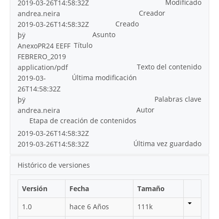
Modificado
2019-03-26T14:58:32Z
Creador
andrea.neira
Creado
2019-03-26T14:58:32Z
Asunto
þÿ
Título
AnexoPR24 EEFF
FEBRERO_2019
Texto del contenido
application/pdf
Última modificación
2019-03-
26T14:58:32Z
Palabras clave
þÿ
Autor
andrea.neira
Etapa de creación de contenidos
2019-03-26T14:58:32Z
Última vez guardado
2019-03-26T14:58:32Z
Histórico de versiones
Versión
Fecha
Tamaño
1.0
hace 6 Años
111k