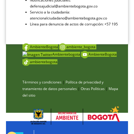
Notificaciones judiciales:
defensajudicial@ambientebogota.gov.co
Servicio a la ciudadanía:
atencionalciudadano@ambientebogota.gov.co
Línea para denuncia de actos de corrupción: +57 195
AmbienteBogota
ambiente_bogota
Ambientebogota
AmbienteBogota
ambientebogota
Términos y condiciones
|
Política de privacidad y
tratamiento de datos personales
|
Otras Políticas
|
Mapa
del sitio