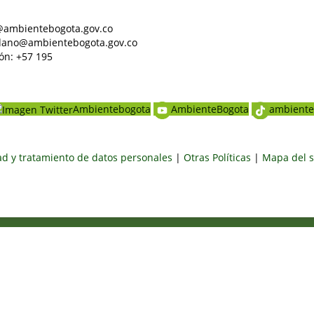
al@ambientebogota.gov.co
dadano@ambientebogota.gov.co
ón: +57 195
Ambientebogota
AmbienteBogota
ambiente
dad y tratamiento de datos personales
|
Otras Políticas
|
Mapa del s