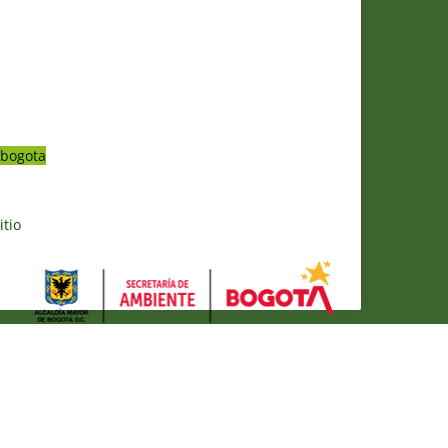
bogota
itio