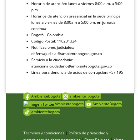
Horario de atención: lunes a viernes 8:00 a.m. a 5:00
p.m.
Horarios de atención presencial en la sede principal:
lunes a viernes de 8:00am a 5:00 pm, en jornada
continua
Bogotá - Colombia
Código Postal: 110231324
Notificaciones judiciales:
defensajudicial@ambientebogota.gov.co
Servicio a la ciudadanía:
atencionalciudadano@ambientebogota.gov.co
Línea para denuncia de actos de corrupción: +57 195
AmbienteBogota
ambiente_bogota
Ambientebogota
AmbienteBogota
ambientebogota
Términos y condiciones
|
Política de privacidad y
tratamiento de datos personales
|
Otras Políticas
|
Mapa