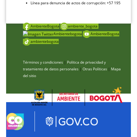
Línea para denuncia de actos de corrupción: +57 195
AmbienteBogota
ambiente_bogota
Ambientebogota
AmbienteBogota
ambientebogota
Términos y condiciones
|
Política de privacidad y
tratamiento de datos personales
|
Otras Políticas
|
Mapa
del sitio