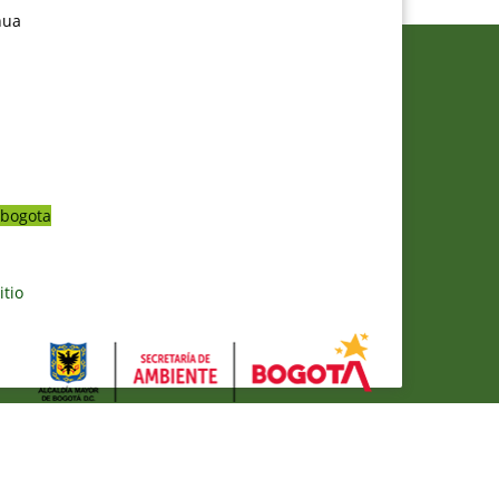
nua
bogota
itio