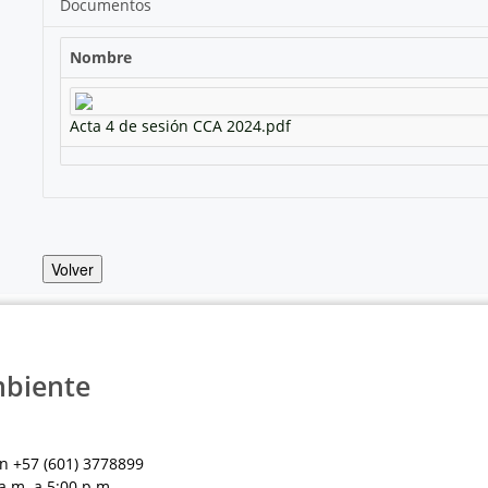
Documentos
Nombre
Acta 4 de sesión CCA 2024.pdf
Volver
mbiente
n +57 (601) 3778899
a.m. a 5:00 p.m.