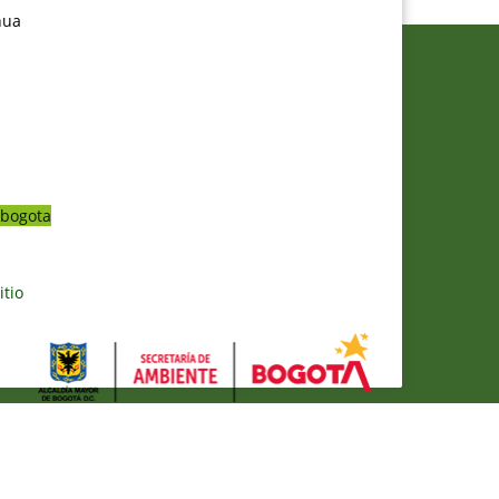
nua
bogota
itio