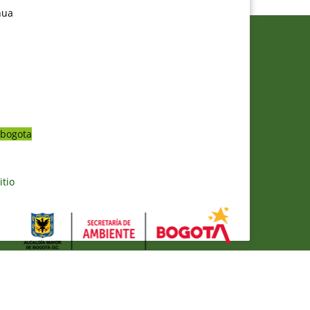
nua
bogota
itio