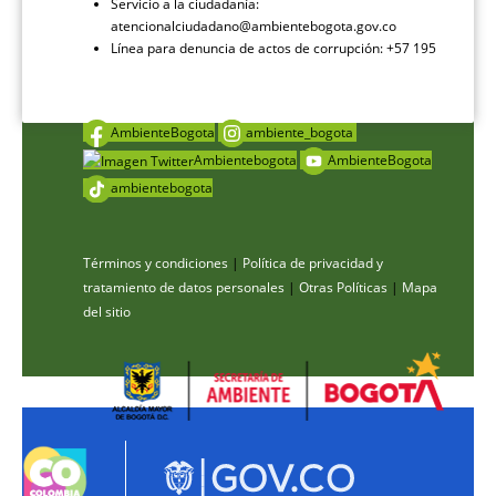
Servicio a la ciudadanía:
atencionalciudadano@ambientebogota.gov.co
Línea para denuncia de actos de corrupción: +57 195
AmbienteBogota
ambiente_bogota
Ambientebogota
AmbienteBogota
ambientebogota
Términos y condiciones
|
Política de privacidad y
tratamiento de datos personales
|
Otras Políticas
|
Mapa
del sitio