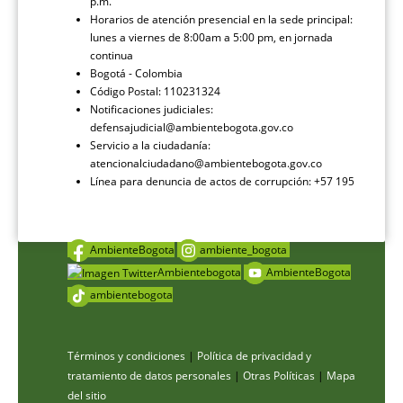
p.m.
Horarios de atención presencial en la sede principal:
lunes a viernes de 8:00am a 5:00 pm, en jornada
continua
Bogotá - Colombia
Código Postal: 110231324
Notificaciones judiciales:
defensajudicial@ambientebogota.gov.co
Servicio a la ciudadanía:
atencionalciudadano@ambientebogota.gov.co
Línea para denuncia de actos de corrupción: +57 195
AmbienteBogota
ambiente_bogota
Ambientebogota
AmbienteBogota
ambientebogota
Términos y condiciones
|
Política de privacidad y
tratamiento de datos personales
|
Otras Políticas
|
Mapa
del sitio