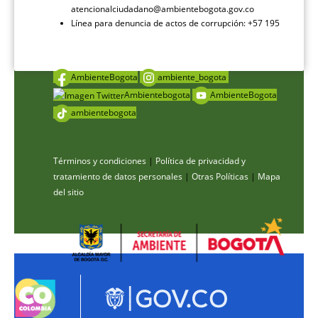
atencionalciudadano@ambientebogota.gov.co
Línea para denuncia de actos de corrupción: +57 195
AmbienteBogota
ambiente_bogota
Ambientebogota
AmbienteBogota
ambientebogota
Términos y condiciones
|
Política de privacidad y
tratamiento de datos personales
|
Otras Políticas
|
Mapa
del sitio