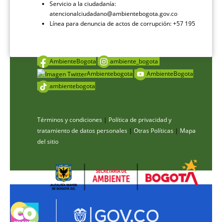
Servicio a la ciudadanía:
atencionalciudadano@ambientebogota.gov.co
Línea para denuncia de actos de corrupción: +57 195
AmbienteBogota
ambiente_bogota
Ambientebogota
AmbienteBogota
ambientebogota
Términos y condiciones
|
Política de privacidad y
tratamiento de datos personales
|
Otras Políticas
|
Mapa
del sitio