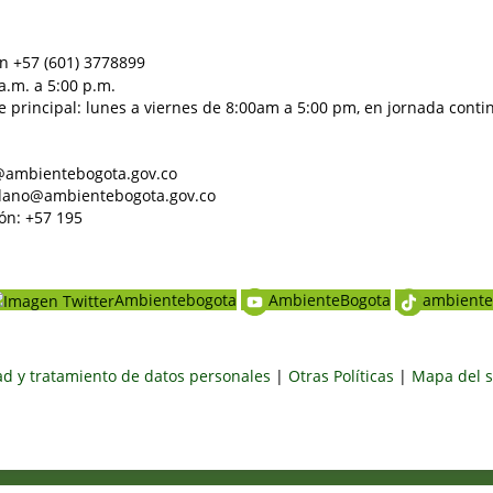
n +57 (601) 3778899
a.m. a 5:00 p.m.
e principal: lunes a viernes de 8:00am a 5:00 pm, en jornada conti
al@ambientebogota.gov.co
dadano@ambientebogota.gov.co
ón: +57 195
Ambientebogota
AmbienteBogota
ambiente
dad y tratamiento de datos personales
|
Otras Políticas
|
Mapa del s