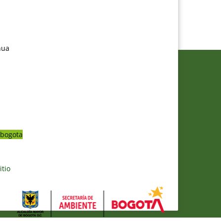
nua
bogota
itio