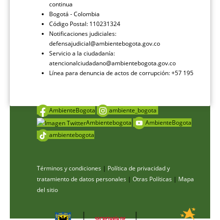
continua
Bogotá - Colombia
Código Postal: 110231324
Notificaciones judiciales:
defensajudicial@ambientebogota.gov.co
Servicio a la ciudadanía:
atencionalciudadano@ambientebogota.gov.co
Línea para denuncia de actos de corrupción: +57 195
AmbienteBogota
ambiente_bogota
Ambientebogota
AmbienteBogota
ambientebogota
Términos y condiciones
|
Política de privacidad y
tratamiento de datos personales
|
Otras Políticas
|
Mapa
del sitio