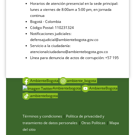
Horarios de atención presencial en la sede principal:
lunes a viernes de 8:00am a 5:00 pm, en jornada
continua
Bogotá - Colombia
Código Postal: 110231324
Notificaciones judiciales:
defensajudicial@ambientebogota.gov.co
Servicio a la ciudadanía:
atencionalciudadano@ambientebogota.gov.co
Línea para denuncia de actos de corrupción: +57 195
AmbienteBogota
ambiente_bogota
Ambientebogota
AmbienteBogota
ambientebogota
Términos y condiciones
|
Política de privacidad y
tratamiento de datos personales
|
Otras Políticas
|
Mapa
del sitio