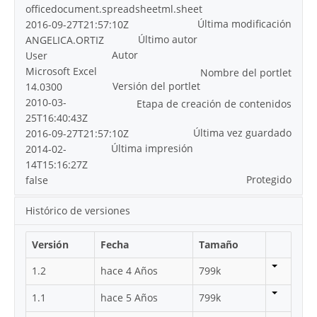
officedocument.spreadsheetml.sheet
Última modificación
2016-09-27T21:57:10Z
Último autor
ANGELICA.ORTIZ
Autor
User
Microsoft Excel
Nombre del portlet
Versión del portlet
14.0300
2010-03-
Etapa de creación de contenidos
25T16:40:43Z
Última vez guardado
2016-09-27T21:57:10Z
Última impresión
2014-02-
14T15:16:27Z
Protegido
false
Histórico de versiones
Versión
Fecha
Tamaño
1.2
hace 4 Años
799k
1.1
hace 5 Años
799k