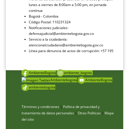
lunes a viernes de 8:00am a 5:00 pm, en jornada
continua
Bogotá - Colombia
Código Postal: 110231324
Notificaciones judiciales:
defensajudicial@ambientebogota.gov.co
Servicio a la ciudadanía:
atencionalciudadano@ambientebogota.gov.co
Línea para denuncia de actos de corrupción: +57 195
AmbienteBogota
ambiente_bogota
Ambientebogota
AmbienteBogota
ambientebogota
Términos y condiciones
|
Política de privacidad y
tratamiento de datos personales
|
Otras Políticas
|
Mapa
del sitio