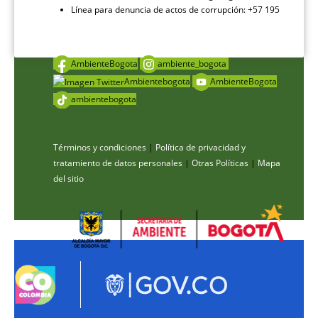
Línea para denuncia de actos de corrupción: +57 195
AmbienteBogota
ambiente_bogota
Ambientebogota
AmbienteBogota
ambientebogota
Términos y condiciones
|
Política de privacidad y
tratamiento de datos personales
|
Otras Políticas
|
Mapa
del sitio