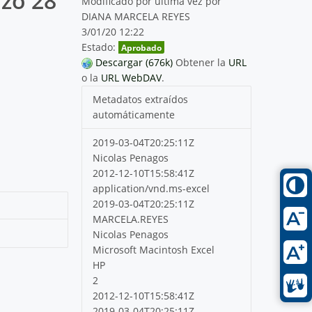
rzo 28
Modificado por última vez por
DIANA MARCELA REYES
3/01/20 12:22
Estado:
Aprobado
Descargar (676k)
Obtener la
URL
o la
URL WebDAV
.
Metadatos extraídos
automáticamente
2019-03-04T20:25:11Z
Nicolas Penagos
2012-12-10T15:58:41Z
application/vnd.ms-excel
2019-03-04T20:25:11Z
MARCELA.REYES
Nicolas Penagos
Microsoft Macintosh Excel
HP
2
2012-12-10T15:58:41Z
2019-03-04T20:25:11Z