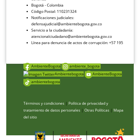
Bogotá - Colombia
Código Postal: 110231324
Notificaciones judiciales:
defensajudicial@ambientebogota.gov.co
Servicio a la ciudadanía:
atencionalciudadano@ambientebogota.gov.co
Línea para denuncia de actos de corrupción: +57 195
AmbienteBogota
ambiente_bogota
Ambientebogota
AmbienteBogota
ambientebogota
Términos y condiciones
|
Política de privacidad y
tratamiento de datos personales
|
Otras Políticas
|
Mapa
del sitio