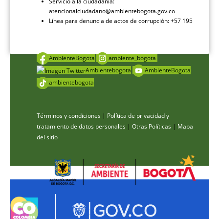
Servicio a la ciudadanía:
atencionalciudadano@ambientebogota.gov.co
Línea para denuncia de actos de corrupción: +57 195
AmbienteBogota
ambiente_bogota
Ambientebogota
AmbienteBogota
ambientebogota
Términos y condiciones
|
Política de privacidad y
tratamiento de datos personales
|
Otras Políticas
|
Mapa
del sitio