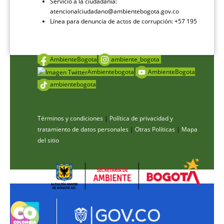
Servicio a la ciudadanía:
atencionalciudadano@ambientebogota.gov.co
Línea para denuncia de actos de corrupción: +57 195
AmbienteBogota
ambiente_bogota
Ambientebogota
AmbienteBogota
ambientebogota
Términos y condiciones
|
Política de privacidad y
tratamiento de datos personales
|
Otras Políticas
|
Mapa
del sitio