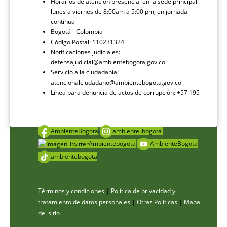
Horarios de atención presencial en la sede principal:
lunes a viernes de 8:00am a 5:00 pm, en jornada
continua
Bogotá - Colombia
Código Postal: 110231324
Notificaciones judiciales:
defensajudicial@ambientebogota.gov.co
Servicio a la ciudadanía:
atencionalciudadano@ambientebogota.gov.co
Línea para denuncia de actos de corrupción: +57 195
AmbienteBogota
ambiente_bogota
Ambientebogota
AmbienteBogota
ambientebogota
Términos y condiciones
|
Política de privacidad y
tratamiento de datos personales
|
Otras Políticas
|
Mapa
del sitio