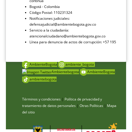
continua
Bogotá - Colombia
Código Postal: 110231324
Notificaciones judiciales:
defensajudicial@ambientebogota.gov.co
Servicio a la ciudadanía:
atencionalciudadano@ambientebogota.gov.co
Línea para denuncia de actos de corrupción: +57 195
AmbienteBogota
ambiente_bogota
Ambientebogota
AmbienteBogota
ambientebogota
Términos y condiciones
|
Política de privacidad y
tratamiento de datos personales
|
Otras Políticas
|
Mapa
del sitio