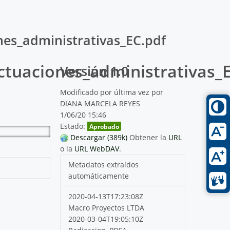
nes_administrativas_EC.pdf
ctuaciones_administrativas_
Versión 1.0
Modificado por última vez por
DIANA MARCELA REYES
1/06/20 15:46
Estado:
Aprobado
Descargar (389k)
Obtener la
URL
o la
URL WebDAV
.
Metadatos extraídos
automáticamente
2020-04-13T17:23:08Z
Macro Proyectos LTDA
2020-03-04T19:05:10Z