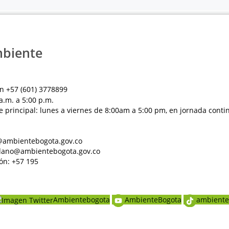
mbiente
n +57 (601) 3778899
a.m. a 5:00 p.m.
e principal: lunes a viernes de 8:00am a 5:00 pm, en jornada conti
al@ambientebogota.gov.co
dadano@ambientebogota.gov.co
ón: +57 195
Ambientebogota
AmbienteBogota
ambiente