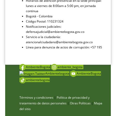
Horarios de atención presencial en la sede principal:
lunes a viernes de 8:00am a 5:00 pm, en jornada
continua
Bogotá - Colombia
Código Postal: 110231324
Notificaciones judiciales:
defensajudicial@ambientebogota.gov.co
Servicio a la ciudadanía:
atencionalciudadano@ambientebogota.gov.co
Línea para denuncia de actos de corrupción: +57 195
AmbienteBogota
ambiente_bogota
Ambientebogota
AmbienteBogota
ambientebogota
Términos y condiciones
|
Política de privacidad y
tratamiento de datos personales
|
Otras Políticas
|
Mapa
del sitio